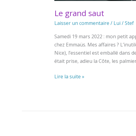
Le grand saut
Laisser un commentaire
/
Lui
/
Stef
Samedi 19 mars 2022 : mon petit app
chez Emmaüs. Mes affaires ? L’inutile
Nice), l’essentiel est emballé dans d
était prise, adieu la Côte, les palmier
Le
Lire la suite »
grand
saut